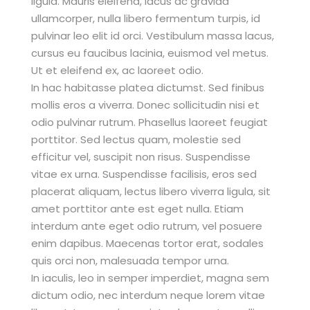
ligula. Mauris eleifend, lacus ac gravida
ullamcorper, nulla libero fermentum turpis, id
pulvinar leo elit id orci. Vestibulum massa lacus,
cursus eu faucibus lacinia, euismod vel metus.
Ut et eleifend ex, ac laoreet odio.
In hac habitasse platea dictumst. Sed finibus
mollis eros a viverra. Donec sollicitudin nisi et
odio pulvinar rutrum. Phasellus laoreet feugiat
porttitor. Sed lectus quam, molestie sed
efficitur vel, suscipit non risus. Suspendisse
vitae ex urna. Suspendisse facilisis, eros sed
placerat aliquam, lectus libero viverra ligula, sit
amet porttitor ante est eget nulla. Etiam
interdum ante eget odio rutrum, vel posuere
enim dapibus. Maecenas tortor erat, sodales
quis orci non, malesuada tempor urna.
In iaculis, leo in semper imperdiet, magna sem
dictum odio, nec interdum neque lorem vitae