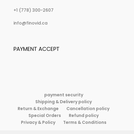
:
+1 (778) 300-2607
Decorating
:
info@finovid.ca
Master
Decorating
Class:
Master
10
Class:
Common
PAYMENT ACCEPT
10
Mistakes
Common
and
Mistakes
How
and
to
How
Fix
to
Them
Fix
payment security
Them
Shipping & Delivery policy
Return & Exchange
Cancellation policy
Special Orders
Refund policy
Privacy & Policy
Terms & Conditions