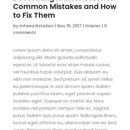
Common Mistakes and How
to Fix Them
by
mfaworkstation
|
Nov 15, 2017
|
Interior
|
0
comments
Lorem ipsum dolor sit amet, consectetur
adipiscing elit. Morbi gravida sollicitudin
egestas. Ut lobortis eros vitae mauris cursus,
vel faucibus turpis volutpat. Duis aliquam eu
nibh non molestie. Sed pretium sit amet tellus
eu pellentesque. In sed dictum quam. Nullam
pulvinar porttitor lorem, eget placerat sapien
sodales eget. Quisque ac mattis dui. Nunc
sodales nisl pretium, tempor felis et, sagittis
purus. Nullam quis purus quam. Nulla ligula libero,
luctus eget efficitur eu, ullamcorper non ex. Sed
eget ullamcorper diam, non hendrerit lorem.